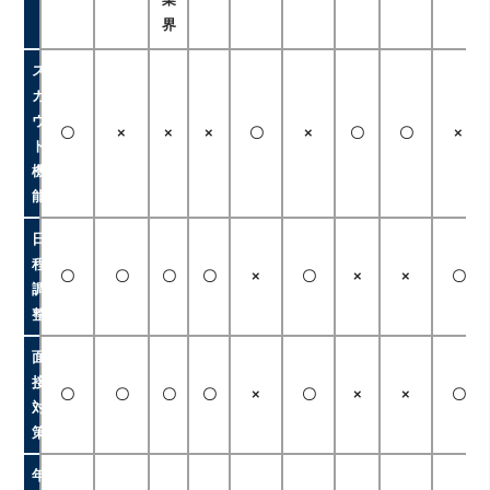
界
ス
カ
ウ
〇
×
×
×
〇
×
〇
〇
×
ト
機
能
日
程
〇
〇
〇
〇
×
〇
×
×
〇
調
整
面
接
〇
〇
〇
〇
×
〇
×
×
〇
対
策
年