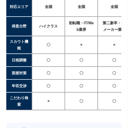
対応エリア
全国
全国
全国
初転職・IT/We
第二新卒・IT/
得意分野
ハイクラス
b業界
メーカー業界
スカウト機
〇
×
×
能
日程調整
〇
〇
〇
面接対策
〇
〇
〇
年収交渉
〇
〇
〇
こだわり検
×
〇
〇
索