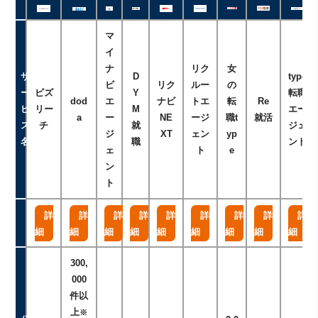
マ
イ
ナ
リク
女
サ
D
type
ビ
リク
ルー
の
ー
ビズ
Y
転職
dod
エ
ナビ
トエ
転
Re
ビ
リー
M
エー
a
ー
NE
ージ
職t
就活
ス
チ
就
ジェ
ジ
XT
ェン
yp
名
職
ント
ェ
ト
e
ン
ト
詳
詳
詳
詳
詳
詳
詳
詳
詳
細
細
細
細
細
細
細
細
細
300,
000
件以
上
※