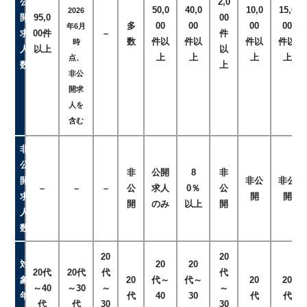
公
2,0
50,0
40,0
10,0
15,0
2026
開
95,0
00
多
00
00
00
00
年6月
求
00件
–
件
数
件以
件以
件以
件以
時
人
以上
以
上
上
上
上
点、
数
上
非公
開求
人を
含む
非
公
非
公開
8
非
開
非公
非公
–
–
–
公
求人
0％
公
求
開
開
開
のみ
以上
開
人
数
20
20
対
20
20
20代
20代
代
代
象
20
代～
代～
20
20
～40
～30
～
～
年
代
40
30
代
代
代
代
30
30