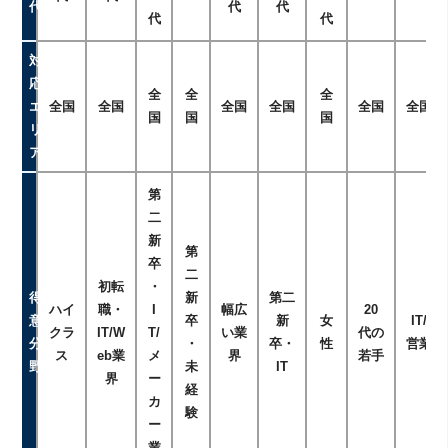
代
代
代
代
代
対
応
全
全
全
エ
全国
全国
全国
全国
全国
全国
国
国
国
リ
ア
第
二
新
第
卒
二
初転
・
得
新
第二
ハイ
職・
I
幅広
20
意
卒
新
女
IT/
クラ
IT/W
T/
い業
代の
分
・
卒・
性
営業
ス
eb業
メ
界
若手
野
未
IT
界
ー
経
カ
験
ー
業