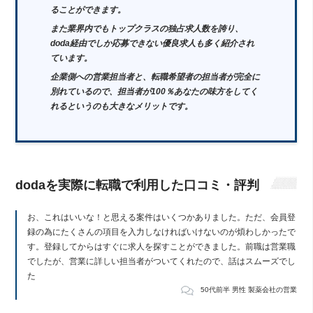
ることができます。
また業界内でもトップクラスの独占求人数を誇り、
doda経由でしか応募できない優良求人も多く紹介され
ています。
企業側への営業担当者と、転職希望者の担当者が完全に
別れているので、担当者が100％あなたの味方をしてく
れるというのも大きなメリットです。
dodaを実際に転職で利用した口コミ・評判
お、これはいいな！と思える案件はいくつかありました。ただ、会員登
録の為にたくさんの項目を入力しなければいけないのが煩わしかったで
す。登録してからはすぐに求人を探すことができました。前職は営業職
でしたが、営業に詳しい担当者がついてくれたので、話はスムーズでし
た
50代前半 男性 製薬会社の営業