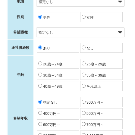
地域
性別
男性
女性
希望職種
正社員経験
あり
なし
20歳～24歳
25歳～29歳
年齢
30歳～34歳
35歳～39歳
40歳～49歳
それ以上
指定なし
300万円～
400万円～
500万円～
希望年収
600万円～
700万円～