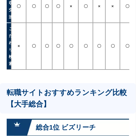
収
〇
〇
〇
〇
×
〇
×
×
〇
交
渉
こ
だ
わ
×
〇
〇
〇
〇
〇
〇
〇
〇
り
検
索
転職サイトおすすめランキング比較
【大手総合】
総合1位 ビズリーチ