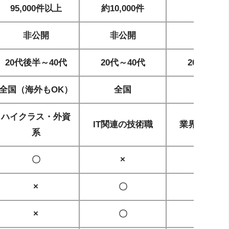
95,000件以上
約10,000件
非公開
非公開
非公開
非公開
20代後半～40代
20代～40代
20代～40
全国（海外もOK）
全国
全国
ハイクラス・外資
IT関連の技術職
業界問わず
系
〇
×
〇
×
〇
×
×
〇
×