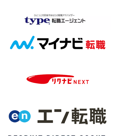
34,000件以上
非公開
80％以上
非公開
代
20代後半～30代
20代～30代
20
全国
全国
全般
全職種
全職種
×
×
〇
〇
〇
〇