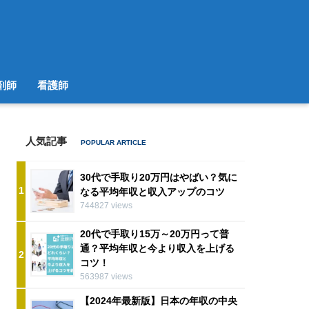
剤師
看護師
人気記事
30代で手取り20万円はやばい？気に
1
なる平均年収と収入アップのコツ
744827 views
20代で手取り15万～20万円って普
通？平均年収と今より収入を上げる
2
コツ！
563987 views
【2024年最新版】日本の年収の中央