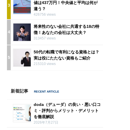
値は437万円！中央値と平均は何が
3
違う？
426756 views
将来性のない会社に共通する18の特
4
徴！あなたの会社は大丈夫？
313457 views
50代の転職で有利になる資格とは？
5
実は役にたたない資格もご紹介
215310 views
新着記事
doda（デューダ）の良い・悪い口コ
ミ・評判からメリット・デメリット
を徹底解説
2026年7月27日