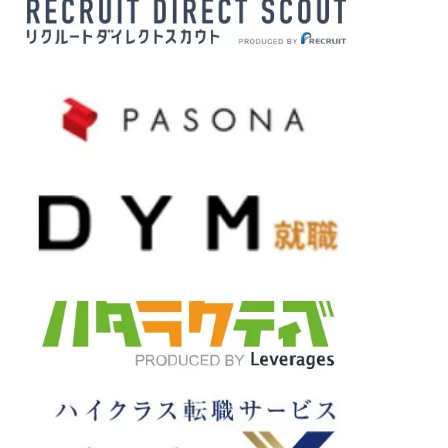
〇
〇
×
×