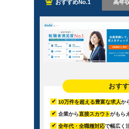
おすすめNo.1
高年
おす
10万件を超える豊富な求人
か
企業から
直接スカウト
がもら
全年代・全職種対応
で幅広く