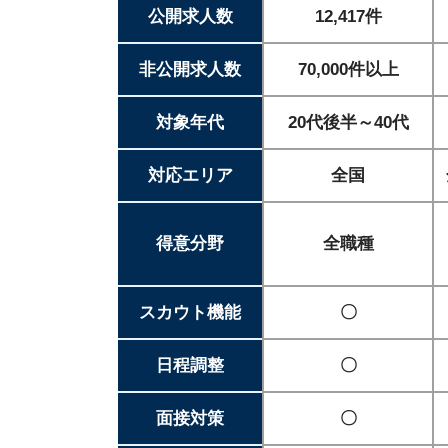
公開求人数
12,417件
非公開求人数
70,000件以上
対象年代
20代後半～40代
対応エリア
全国
得意分野
全職種
スカウト機能
〇
日程調整
〇
面接対策
〇