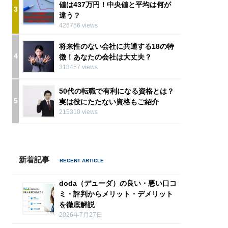
値は437万円！中央値と平均は何が
3
違う？
426756 views
将来性のない会社に共通する18の特
4
徴！あなたの会社は大丈夫？
313457 views
50代の転職で有利になる資格とは？
5
実は役にたたない資格もご紹介
215310 views
新着記事
doda（デューダ）の良い・悪い口コ
ミ・評判からメリット・デメリット
を徹底解説
2026年7月27日