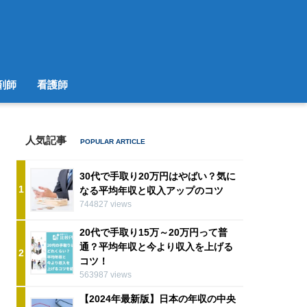
剤師
看護師
人気記事
30代で手取り20万円はやばい？気に
1
なる平均年収と収入アップのコツ
744827 views
20代で手取り15万～20万円って普
通？平均年収と今より収入を上げる
2
コツ！
563987 views
【2024年最新版】日本の年収の中央