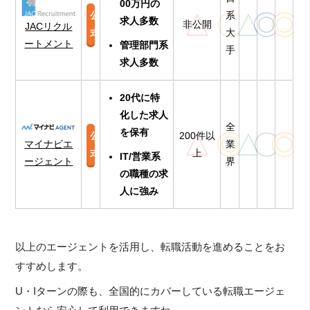
00万円の
△
〇
△
◎
◎
公
系
求人多数
非公開
JACリクル
式
大
ートメント
管理部門系
手
求人多数
20代に特
化した求人
全
を保有
△
◎
△
〇
◎
公
200件以
マイナビエ
業
式
上
IT/営業系
ージェント
界
の職種の求
人に強み
以上のエージェントを活用し、転職活動を進めることをお
すすめします。
U・Iターンの際も、全国的にカバーしている転職エージェ