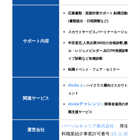
応募書類・面接対策サポート,転職活動の手続
(書類提出・日程調整など)
スカウトサービス,パートナーエージェントサ
サポート内容
年収査定,人気企業300社の合格診断,履歴書作
ル・レジュメビルダー,自己PR発掘診断・キャ
イプ診断など各種診断
転職イベント・フェア・セミナー
doda x
：ハイクラス層向けスカウト型転職
ェント
関連サービス
dodaチャレンジ
：障害者雇用の求人・就
職支援サービス
パーソルキャリア株式会社
厚生労働省
運営会社
料職業紹介事業許可番号:
13-ユ-304785