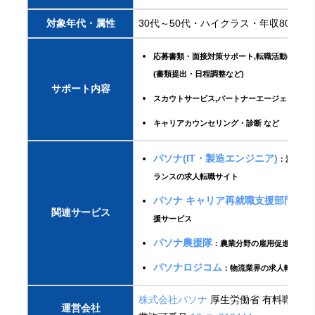
対象年代・属性
30代～50代・ハイクラス・年収800万
応募書類・面接対策サポート,転職活動の手続
(書類提出・日程調整など)
サポート内容
スカウトサービス,パートナーエージェントサ
キャリアカウンセリング・診断 など
パソナ(IT・製造エンジニア)
：派遣・
ランスの求人転職サイト
パソナ キャリア再就職支援部門
：再
関連サービス
援サービス
パソナ農援隊
：農業分野の雇用促進サービ
パソナロジコム
：物流業界の求人転職サ
株式会社パソナ
厚生労働省 有料職業紹
運営会社