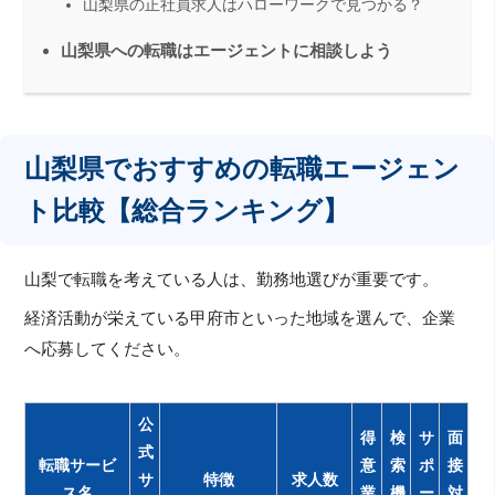
山梨県の正社員求人はハローワークで見つかる？
山梨県への転職はエージェントに相談しよう
山梨県でおすすめの転職エージェン
ト比較【総合ランキング】
山梨で転職を考えている人は、勤務地選びが重要です。
経済活動が栄えている甲府市といった地域を選んで、企業
へ応募してください。
公
得
検
サ
面
式
転職サービ
意
索
ポ
接
サ
特徴
求人数
ス名
業
機
ー
対