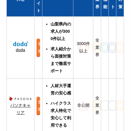
イ
界
能
ト
策
ト
山梨県内の
求人が300
0件以上
全
◎
◎
◎
◎
◎
公
3000件
業
求人紹介か
doda
式
以上
界
ら面接対策
まで徹底サ
ポート
人材大手運
営の安心感
全
△
◎
〇
〇
◎
公
ハイクラス
パソナキャ
非公開
業
式
求人特化で
リア
界
安心して利
用できる