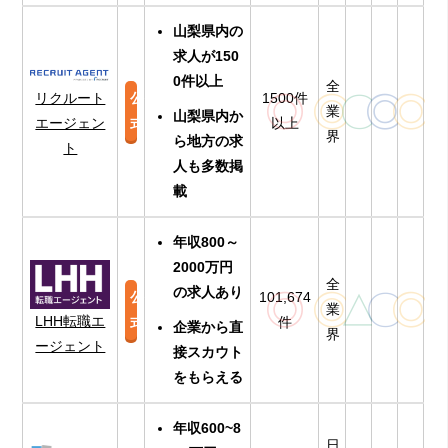
山梨県内の
求人が150
0件以上
全
◎
◎
〇
◎
◎
リクルート
公
1500件
業
山梨県内か
エージェン
式
以上
界
ら地方の求
ト
人も多数掲
載
年収800～
2000万円
全
の求人あり
◎
◎
△
〇
◎
公
101,674
業
LHH転職エ
式
件
企業から直
界
ージェント
接スカウト
をもらえる
年収600~8
日