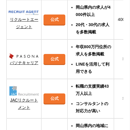
岡山県内の求人が4
000件以上
リクルートエー
公式
400
20代・30代の求人
ジェント
を多数掲載
年収800万円位所の
求人を多数掲載
公式
非
パソナキャリア
LINEを活用して利
用できる
転職の支援実績43
万人以上
公式
非
JACリクルート
コンサルタントの
メント
対応力が高い
岡山県内の地域に