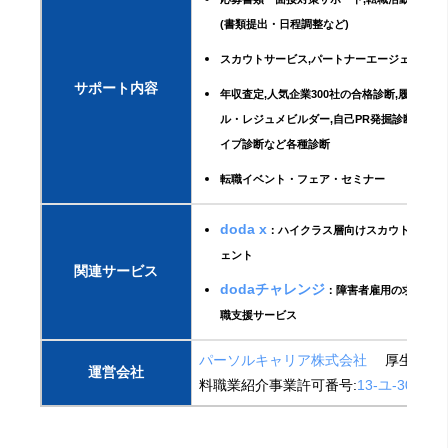
(書類提出・日程調整など)
スカウトサービス,パートナーエージェントサ
サポート内容
年収査定,人気企業300社の合格診断,履歴書作
ル・レジュメビルダー,自己PR発掘診断・キ
イプ診断など各種診断
転職イベント・フェア・セミナー
doda x
：ハイクラス層向けスカウト型転職
ェント
関連サービス
dodaチャレンジ
：障害者雇用の求人・就
職支援サービス
パーソルキャリア株式会社
厚生労働省
運営会社
料職業紹介事業許可番号:
13-ユ-304785