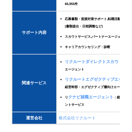
66,955件
応募書類・面接対策サポート,転職活動の手続
(書類提出・日程調整など)
サポート内容
スカウトサービス,パートナーエージェントサ
キャリアカウンセリング・診断
リクルートダイレクトスカウト
：ス
エージェント
リクルートエグゼクティブエージェ
関連サービス
経営幹部・エグゼクティブ層向けエージェン
クナビ就職エージェント
リ
：就活用エ
ントサービス
運営会社
株式会社リクルート