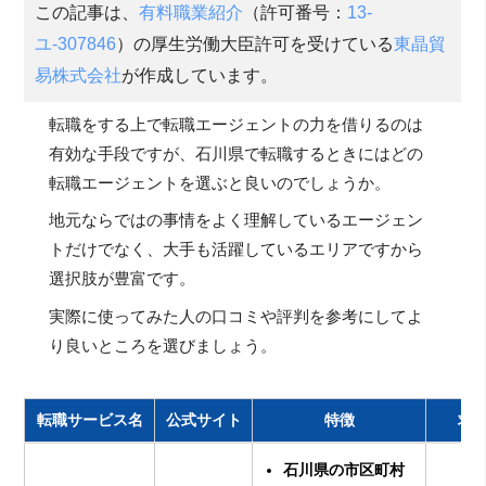
この記事は、
有料職業紹介
（許可番号：
13-
ユ-307846
）の厚生労働大臣許可を受けている
東晶貿
易株式会社
が作成しています。
転職をする上で転職エージェントの力を借りるのは
有効な手段ですが、石川県で転職するときにはどの
転職エージェントを選ぶと良いのでしょうか。
地元ならではの事情をよく理解しているエージェン
トだけでなく、大手も活躍しているエリアですから
選択肢が豊富です。
実際に使ってみた人の口コミや評判を参考にしてよ
り良いところを選びましょう。
転職サービス名
公式サイト
特徴
求
石川県の市区町村