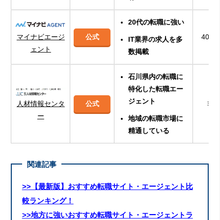
20代の転職に強い
公式
400
マイナビエージ
IT業界の求人を多
ェント
数掲載
石川県内の転職に
特化した転職エー
ジェント
人材情報センタ
公式
非
ー
地域の転職市場に
精通している
関連記事
>>【最新版】おすすめ転職サイト・エージェント比
較ランキング！
>>地方に強いおすすめ転職サイト・エージェントラ