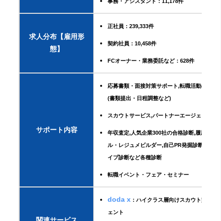
事務・アシスタント：11,178件
正社員：239,333件
求人分布【雇用形
契約社員：10,458件
態】
FCオーナー・業務委託など：628件
応募書類・面接対策サポート,転職活動の手続
(書類提出・日程調整など)
スカウトサービス,パートナーエージェントサ
サポート内容
年収査定,人気企業300社の合格診断,履歴書作
ル・レジュメビルダー,自己PR発掘診断・キャ
イプ診断など各種診断
転職イベント・フェア・セミナー
doda x
：ハイクラス層向けスカウト型転職
ェント
関連サービス