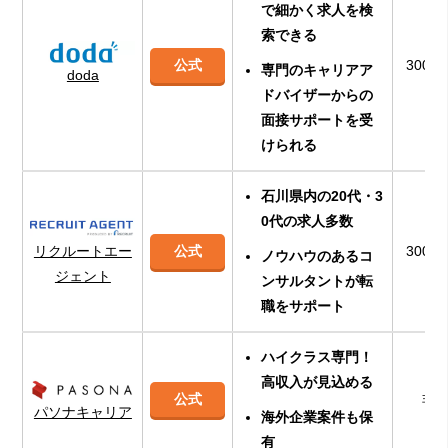
で細かく求人を検
索できる
公式
300
専門のキャリアア
doda
ドバイザーからの
面接サポートを受
けられる
石川県内の20代・3
0代の求人多数
リクルートエー
公式
300
ノウハウのあるコ
ジェント
ンサルタントが転
職をサポート
ハイクラス専門！
高収入が見込める
公式
非
パソナキャリア
海外企業案件も保
有