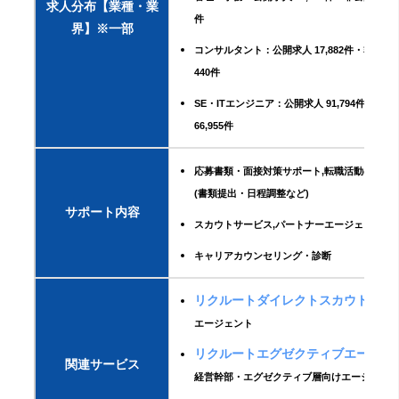
求人分布【業種・業
件
界】※一部
コンサルタント：公開求人 17,882件・非公開求人
440件
SE・ITエンジニア：公開求人 91,794件・非
66,955件
応募書類・面接対策サポート,転職活動の手続
(書類提出・日程調整など)
サポート内容
スカウトサービス,パートナーエージェントサ
キャリアカウンセリング・診断
リクルートダイレクトスカウト
：スカ
エージェント
リクルートエグゼクティブエージェ
関連サービス
経営幹部・エグゼクティブ層向けエージェン