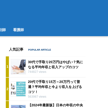
剤師
看護師
人気記事
30代で手取り20万円はやばい？気に
1
なる平均年収と収入アップのコツ
744827 views
20代で手取り15万～20万円って普
通？平均年収と今より収入を上げる
2
コツ！
563987 views
【2024年最新版】日本の年収の中央