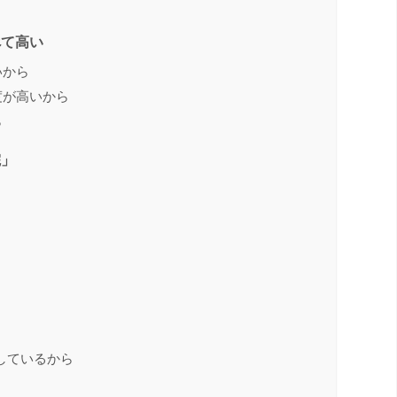
べて高い
いから
度が高いから
ら
院」
しているから