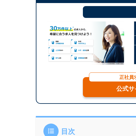
正社員
公式サ
目次