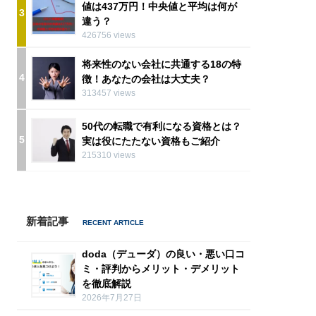
値は437万円！中央値と平均は何が
3
違う？
426756 views
将来性のない会社に共通する18の特
4
徴！あなたの会社は大丈夫？
313457 views
50代の転職で有利になる資格とは？
5
実は役にたたない資格もご紹介
215310 views
新着記事
doda（デューダ）の良い・悪い口コ
ミ・評判からメリット・デメリット
を徹底解説
2026年7月27日