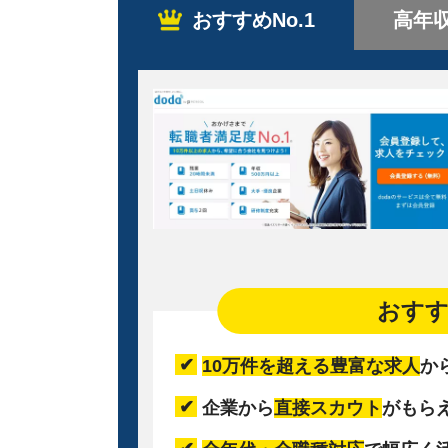
おすすめNo.1
高年
おす
10万件を超える豊富な求人
か
企業から
直接スカウト
がもら