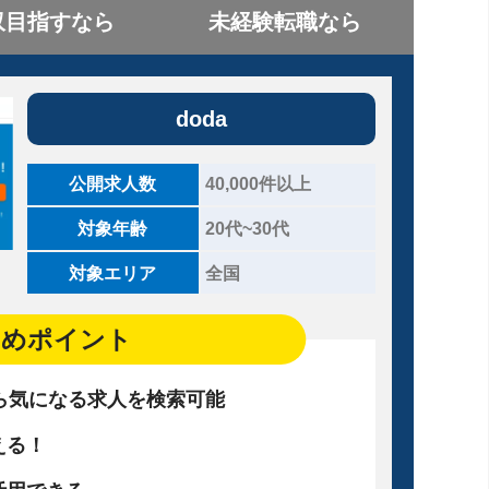
収目指すなら
未経験転職なら
doda
公開求人数
40,000件以上
対象年齢
20代~30代
対象エリア
全国
すめポイント
ら気になる求人を検索可能
える！