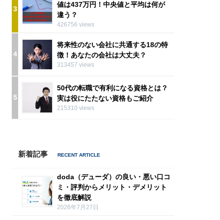
値は437万円！中央値と平均は何が
3
違う？
426756 views
将来性のない会社に共通する18の特
4
徴！あなたの会社は大丈夫？
313457 views
50代の転職で有利になる資格とは？
5
実は役にたたない資格もご紹介
215310 views
新着記事
doda（デューダ）の良い・悪い口コ
ミ・評判からメリット・デメリット
を徹底解説
2026年7月27日