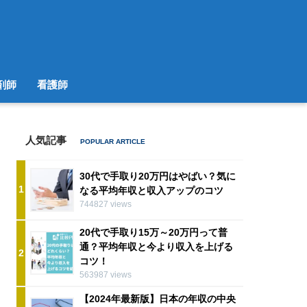
剤師
看護師
人気記事
30代で手取り20万円はやばい？気に
1
なる平均年収と収入アップのコツ
744827 views
20代で手取り15万～20万円って普
通？平均年収と今より収入を上げる
2
コツ！
563987 views
【2024年最新版】日本の年収の中央