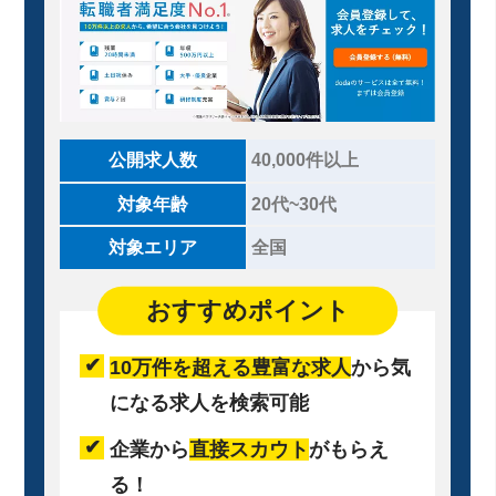
公開求人数
40,000件以上
対象年齢
20代~30代
対象エリア
全国
おすすめポイント
10万件を超える豊富な求人
から気
になる求人を検索可能
企業から
直接スカウト
がもらえ
る！