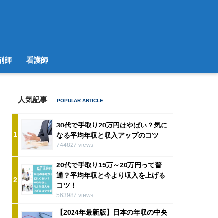
剤師
看護師
人気記事
30代で手取り20万円はやばい？気に
1
なる平均年収と収入アップのコツ
744827 views
20代で手取り15万～20万円って普
通？平均年収と今より収入を上げる
2
コツ！
563987 views
【2024年最新版】日本の年収の中央