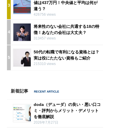
値は437万円！中央値と平均は何が
3
違う？
426756 views
将来性のない会社に共通する18の特
4
徴！あなたの会社は大丈夫？
313457 views
50代の転職で有利になる資格とは？
5
実は役にたたない資格もご紹介
215310 views
新着記事
doda（デューダ）の良い・悪い口コ
ミ・評判からメリット・デメリット
を徹底解説
2026年7月27日