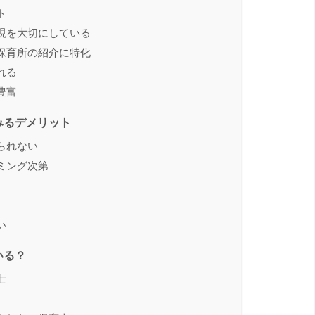
ト
現を大切にしている
保育所の紹介に特化
れる
豊富
みるデメリット
られない
ミング次第
い
いる？
士