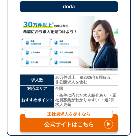
doda
30万件以上 ※2026年6月時点、
求人数
非公開求人を含む
対応エリア
全国
・条件に応じた求人紹介あり ・正
おすすめポイント
社員募集がわかりやすい ・週2回
求人更新
正社員求人を探すなら
公式サイトはこちら
▶