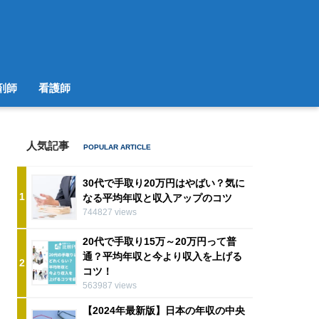
剤師
看護師
人気記事
30代で手取り20万円はやばい？気に
1
なる平均年収と収入アップのコツ
744827 views
20代で手取り15万～20万円って普
通？平均年収と今より収入を上げる
2
コツ！
563987 views
【2024年最新版】日本の年収の中央