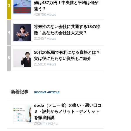
値は437万円！中央値と平均は何が
3
違う？
426756 views
将来性のない会社に共通する18の特
4
徴！あなたの会社は大丈夫？
313457 views
50代の転職で有利になる資格とは？
5
実は役にたたない資格もご紹介
215310 views
新着記事
doda（デューダ）の良い・悪い口コ
ミ・評判からメリット・デメリット
を徹底解説
2026年7月27日