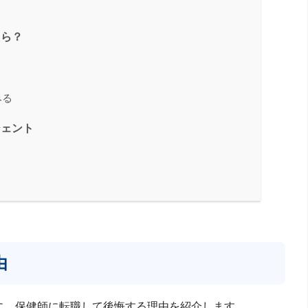
たら？
みる
ジェント
由
に、保健師に転職して後悔する理由を紹介します。