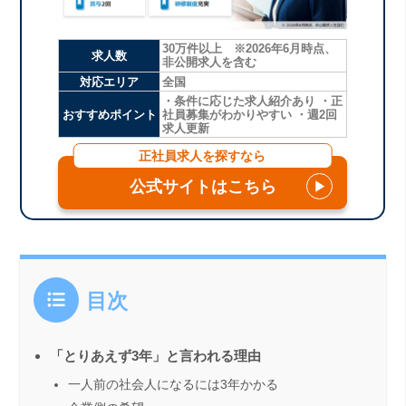
30万件以上 ※2026年6月時点、
求人数
非公開求人を含む
対応エリア
全国
・条件に応じた求人紹介あり ・正
おすすめポイント
社員募集がわかりやすい ・週2回
求人更新
正社員求人を探すなら
公式サイトはこちら
▶
目次
「とりあえず3年」と言われる理由
一人前の社会人になるには3年かかる