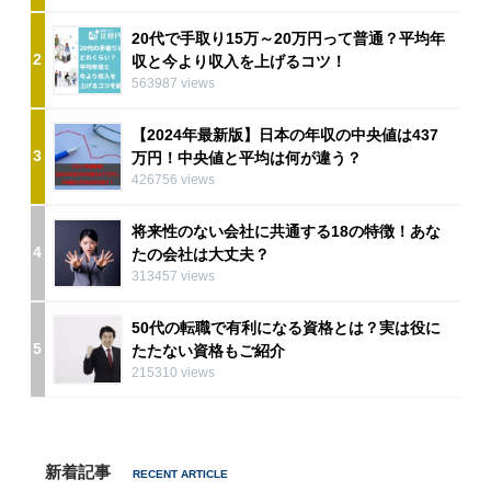
20代で手取り15万～20万円って普通？平均年
2
収と今より収入を上げるコツ！
563987 views
【2024年最新版】日本の年収の中央値は437
3
万円！中央値と平均は何が違う？
426756 views
将来性のない会社に共通する18の特徴！あな
4
たの会社は大丈夫？
313457 views
50代の転職で有利になる資格とは？実は役に
5
たたない資格もご紹介
215310 views
新着記事