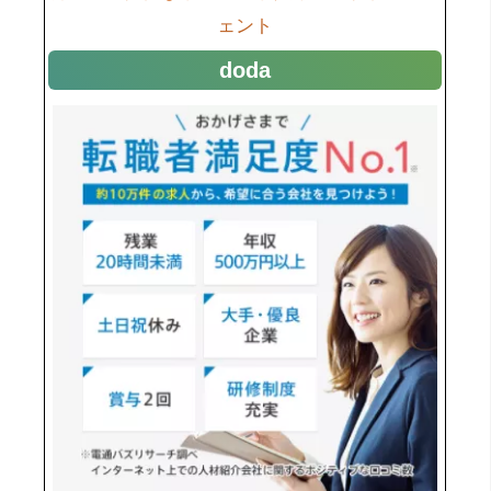
ェント
doda