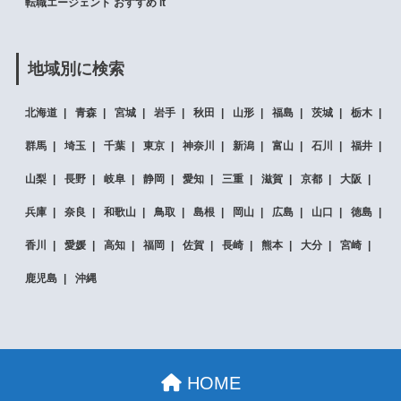
転職エージェント おすすめ it
地域別に検索
北海道
青森
宮城
岩手
秋田
山形
福島
茨城
栃木
群馬
埼玉
千葉
東京
神奈川
新潟
富山
石川
福井
山梨
長野
岐阜
静岡
愛知
三重
滋賀
京都
大阪
兵庫
奈良
和歌山
鳥取
島根
岡山
広島
山口
徳島
香川
愛媛
高知
福岡
佐賀
長崎
熊本
大分
宮崎
鹿児島
沖縄
HOME