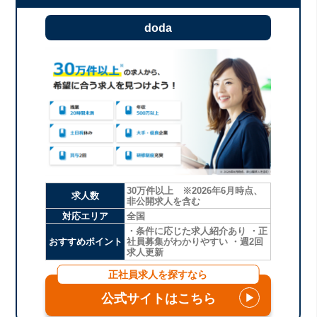
doda
30万件以上 ※2026年6月時点、
求人数
非公開求人を含む
対応エリア
全国
・条件に応じた求人紹介あり ・正
おすすめポイント
社員募集がわかりやすい ・週2回
求人更新
正社員求人を探すなら
公式サイトはこちら
▶