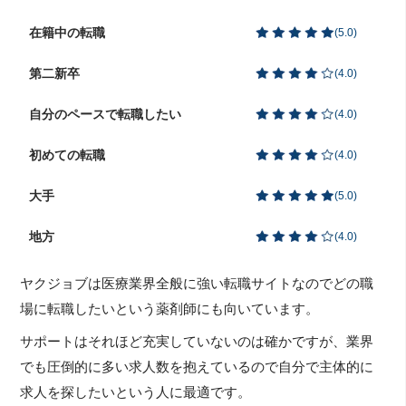
在籍中の転職
(
5.0
)
第二新卒
(
4.0
)
自分のペースで転職したい
(
4.0
)
初めての転職
(
4.0
)
大手
(
5.0
)
地方
(
4.0
)
ヤクジョブは医療業界全般に強い転職サイトなのでどの職
場に転職したいという薬剤師にも向いています。
サポートはそれほど充実していないのは確かですが、業界
でも圧倒的に多い求人数を抱えているので自分で主体的に
求人を探したいという人に最適です。