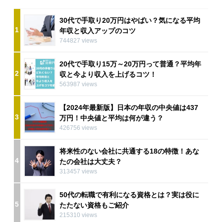
30代で手取り20万円はやばい？気になる平均
1
年収と収入アップのコツ
744827 views
20代で手取り15万～20万円って普通？平均年
2
収と今より収入を上げるコツ！
563987 views
【2024年最新版】日本の年収の中央値は437
3
万円！中央値と平均は何が違う？
426756 views
将来性のない会社に共通する18の特徴！あな
4
たの会社は大丈夫？
313457 views
50代の転職で有利になる資格とは？実は役に
5
たたない資格もご紹介
215310 views