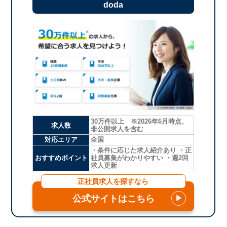
doda
30万件以上 ※2026年6月時点、
求人数
非公開求人を含む
対応エリア
全国
・条件に応じた求人紹介あり ・正
おすすめポイント
社員募集がわかりやすい ・週2回
求人更新
正社員求人を探すなら
公式サイトはこちら
▶