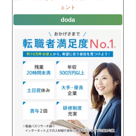
ェント
doda