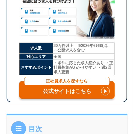
30万件以上 ※2026年6月時点、
求人数
非公開求人を含む
対応エリア
全国
・条件に応じた求人紹介あり ・正
おすすめポイント
社員募集がわかりやすい ・週2回
求人更新
正社員求人を探すなら
公式サイトはこちら
▶
目次