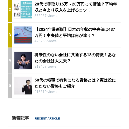
20代で手取り15万～20万円って普通？平均年
2
収と今より収入を上げるコツ！
563987 views
【2024年最新版】日本の年収の中央値は437
3
万円！中央値と平均は何が違う？
426756 views
将来性のない会社に共通する18の特徴！あな
4
たの会社は大丈夫？
313457 views
50代の転職で有利になる資格とは？実は役に
5
たたない資格もご紹介
215310 views
新着記事