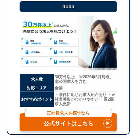
doda
30万件以上 ※2026年6月時点、
求人数
非公開求人を含む
対応エリア
全国
・条件に応じた求人紹介あり ・正
おすすめポイント
社員募集がわかりやすい ・週2回
求人更新
正社員求人を探すなら
公式サイトはこちら
▶