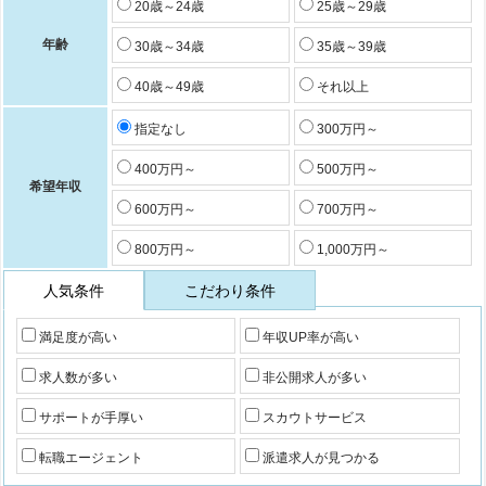
20歳～24歳
25歳～29歳
年齢
30歳～34歳
35歳～39歳
40歳～49歳
それ以上
指定なし
300万円～
400万円～
500万円～
希望年収
600万円～
700万円～
800万円～
1,000万円～
人気条件
こだわり条件
満足度が高い
年収UP率が高い
求人数が多い
非公開求人が多い
サポートが手厚い
スカウトサービス
転職エージェント
派遣求人が見つかる