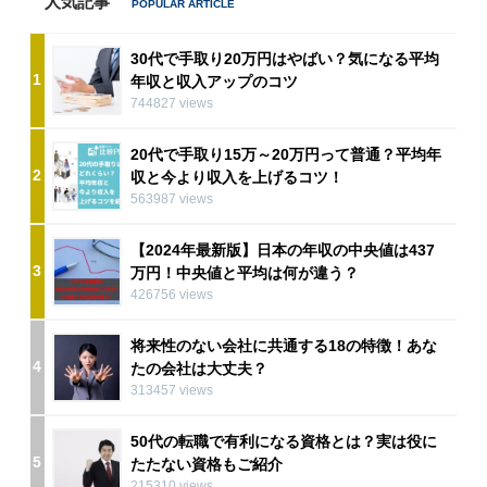
人気記事
30代で手取り20万円はやばい？気になる平均
1
年収と収入アップのコツ
744827 views
20代で手取り15万～20万円って普通？平均年
2
収と今より収入を上げるコツ！
563987 views
【2024年最新版】日本の年収の中央値は437
3
万円！中央値と平均は何が違う？
426756 views
将来性のない会社に共通する18の特徴！あな
4
たの会社は大丈夫？
313457 views
50代の転職で有利になる資格とは？実は役に
5
たたない資格もご紹介
215310 views