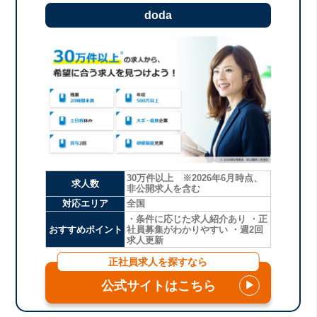
doda
30万件以上 ※2026年6月時点、
求人数
非公開求人を含む
対応エリア
全国
・条件に応じた求人紹介あり ・正
おすすめポイント
社員募集がわかりやすい ・週2回
求人更新
正社員求人を探すなら
公式サイトはこちら
▶