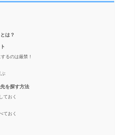
トとは？
ント
にするのは厳禁！
選ぶ
職先を探す方法
しておく
べておく