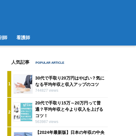
剤師
看護師
人気記事
30代で手取り20万円はやばい？気に
1
なる平均年収と収入アップのコツ
744827 views
20代で手取り15万～20万円って普
通？平均年収と今より収入を上げる
2
コツ！
563987 views
【2024年最新版】日本の年収の中央