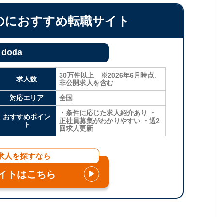
のにおすすめ転職サイト
doda
30万件以上 ※2026年6月時点、
求人数
非公開求人を含む
対応エリア
全国
・条件に応じた求人紹介あり ・
おすすめポイン
正社員募集がわかりやすい ・週2
ト
回求人更新
求人を探すなら
イトはこちら
▶