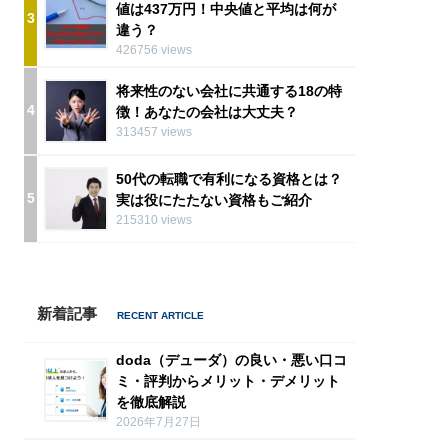
値は437万円！中央値と平均は何が
3
違う？
426756 views
将来性のない会社に共通する18の特
4
徴！あなたの会社は大丈夫？
313457 views
50代の転職で有利になる資格とは？
5
実は役にたたない資格もご紹介
215310 views
新着記事
doda（デューダ）の良い・悪い口コ
ミ・評判からメリット・デメリット
を徹底解説
2026年7月27日