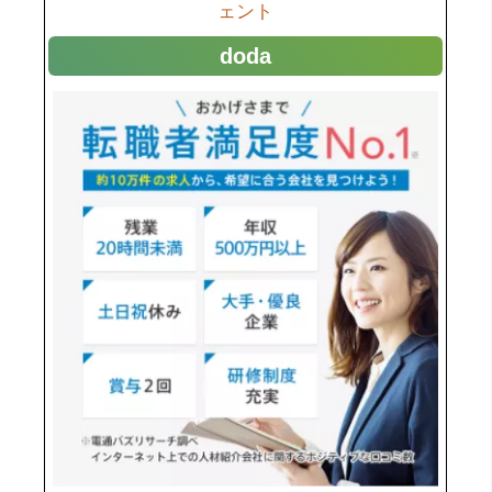
ェント
doda