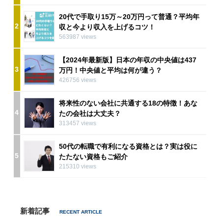
20代で手取り15万～20万円って普通？平均年
2
収と今より収入を上げるコツ！
563987 views
【2024年最新版】日本の年収の中央値は437
3
万円！中央値と平均は何が違う？
426756 views
将来性のない会社に共通する18の特徴！あな
4
たの会社は大丈夫？
313457 views
50代の転職で有利になる資格とは？実は役に
5
たたない資格もご紹介
215310 views
新着記事