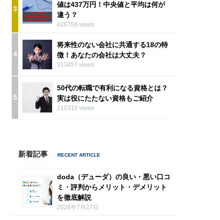
値は437万円！中央値と平均は何が
3
違う？
426756 views
将来性のない会社に共通する18の特
4
徴！あなたの会社は大丈夫？
313457 views
50代の転職で有利になる資格とは？
5
実は役にたたない資格もご紹介
215310 views
新着記事
doda（デューダ）の良い・悪い口コ
ミ・評判からメリット・デメリット
を徹底解説
2026年7月27日