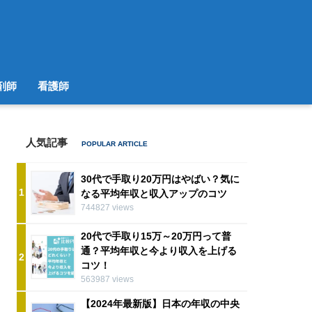
剤師
看護師
人気記事
30代で手取り20万円はやばい？気に
1
なる平均年収と収入アップのコツ
744827 views
20代で手取り15万～20万円って普
通？平均年収と今より収入を上げる
2
コツ！
563987 views
【2024年最新版】日本の年収の中央