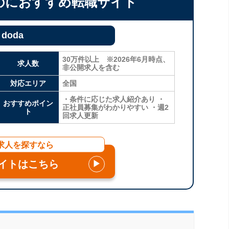
のにおすすめ転職サイト
doda
30万件以上 ※2026年6月時点、
求人数
非公開求人を含む
対応エリア
全国
・条件に応じた求人紹介あり ・
おすすめポイン
正社員募集がわかりやすい ・週2
ト
回求人更新
求人を探すなら
イトはこちら
▶