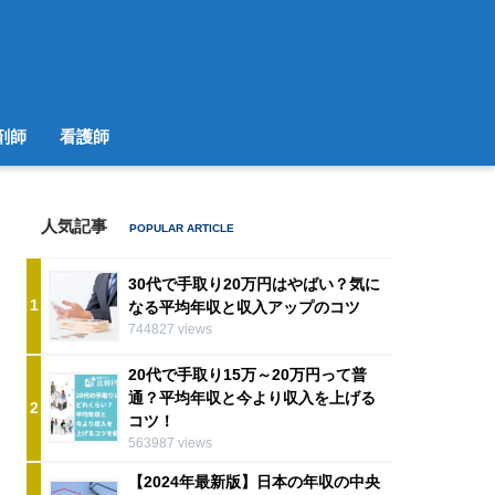
剤師
看護師
人気記事
30代で手取り20万円はやばい？気に
1
なる平均年収と収入アップのコツ
744827 views
20代で手取り15万～20万円って普
通？平均年収と今より収入を上げる
2
コツ！
563987 views
【2024年最新版】日本の年収の中央