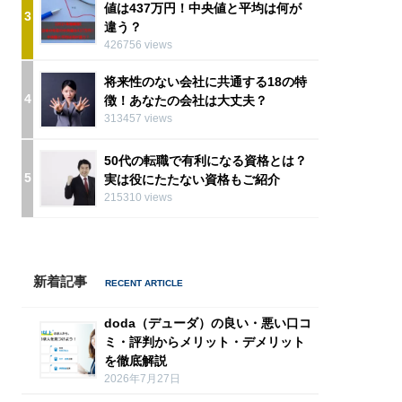
値は437万円！中央値と平均は何が
3
違う？
426756 views
将来性のない会社に共通する18の特
4
徴！あなたの会社は大丈夫？
313457 views
50代の転職で有利になる資格とは？
5
実は役にたたない資格もご紹介
215310 views
新着記事
doda（デューダ）の良い・悪い口コ
ミ・評判からメリット・デメリット
を徹底解説
2026年7月27日