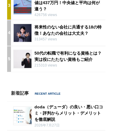
値は437万円！中央値と平均は何が
3
違う？
426756 views
将来性のない会社に共通する18の特
4
徴！あなたの会社は大丈夫？
313457 views
50代の転職で有利になる資格とは？
5
実は役にたたない資格もご紹介
215310 views
新着記事
doda（デューダ）の良い・悪い口コ
ミ・評判からメリット・デメリット
を徹底解説
2026年7月27日