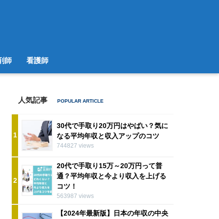
剤師
看護師
人気記事
30代で手取り20万円はやばい？気に
1
なる平均年収と収入アップのコツ
744827 views
20代で手取り15万～20万円って普
通？平均年収と今より収入を上げる
2
コツ！
563987 views
【2024年最新版】日本の年収の中央