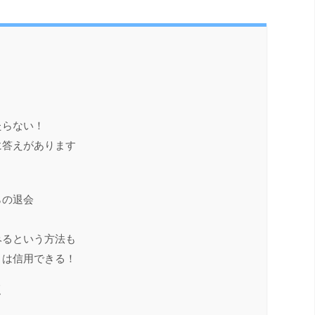
たらない！
に答えがあります
らの退会
みるという方法も
トは信用できる！
点