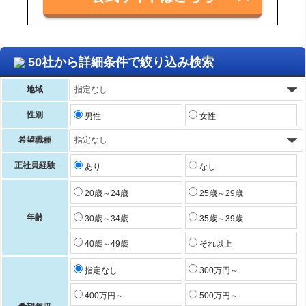
50社から詳細条件で絞り込み検索
地域
性別
男性
女性
希望職種
正社員経験
あり
なし
20歳～24歳
25歳～29歳
年齢
30歳～34歳
35歳～39歳
40歳～49歳
それ以上
指定なし
300万円～
400万円～
500万円～