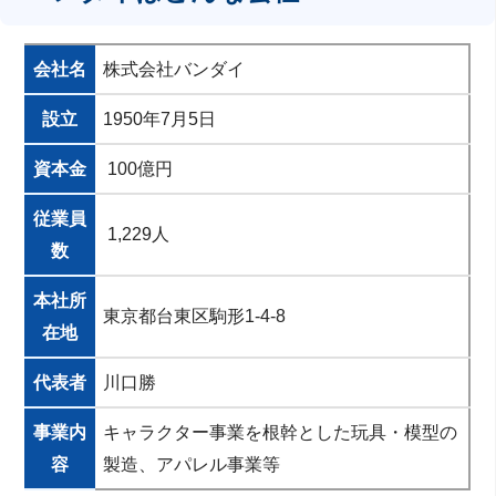
会社名
株式会社バンダイ
設立
1950年7月5日
資本金
100億円
従業員
1,229人
数
本社所
東京都台東区駒形1-4-8
在地
代表者
川口勝
事業内
キャラクター事業を根幹とした玩具・模型の
容
製造、アパレル事業等