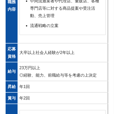
中間流通業者や代理店、量販店、各種
職務
専門店等に対する商品提案や受注活
内容
動、売上管理
流通戦略の立案
応募
大卒以上社会人経験が2年以上
資格
23万円以上
給与
◎経験、能力、前職給与等を考慮の上決定
昇給
年1回
賞与
年2回