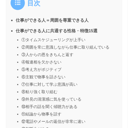
目次
仕事ができる人＝周囲を尊重できる人
仕事ができる人に共通する性格・特徴15選
①タイムスケジューリングが上手い
②周囲を常に意識しながら仕事に取り組んでいる
③人からの恩をきちんと返す
④報連相を欠かさない
⑤考え方がポジティブ
⑥主観で物事を話さない
⑦仕事に対して学ぶ意識が高い
⑧粘り強く取り組む
⑨外見の清潔感に気を使っている
⑩相手の話を聞く傾聴力がある
⑪結論から物事を話す
⑫電話やメールの返信が非常に速い