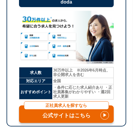
doda
30万件以上 ※2026年6月時点、
求人数
非公開求人を含む
対応エリア
全国
・条件に応じた求人紹介あり ・正
おすすめポイント
社員募集がわかりやすい ・週2回
求人更新
正社員求人を探すなら
公式サイトはこちら
▶