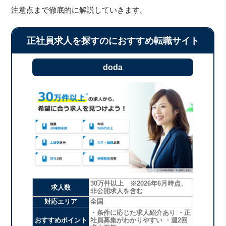
注意点まで徹底的に解説していきます。
正社員求人を探すのにおすすめ転職サイト
doda
30万件以上 ※2026年6月時点、
求人数
非公開求人を含む
対応エリア
全国
・条件に応じた求人紹介あり ・正
おすすめポイント
社員募集がわかりやすい ・週2回