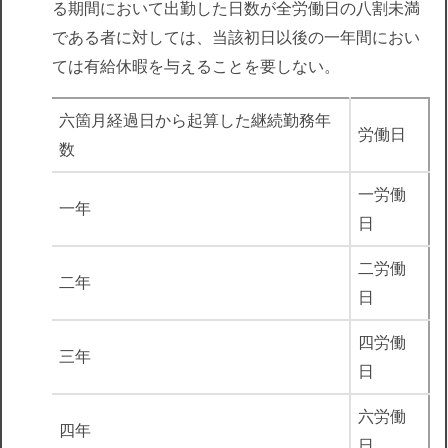
る期間において出勤した日数が全労働日の八割未満
である者に対しては、当該初日以後の一年間におい
ては有給休暇を与えることを要しない。
六箇月経過日から起算した継続勤務年
労働日
数
一労働
一年
日
二労働
二年
日
四労働
三年
日
六労働
四年
日