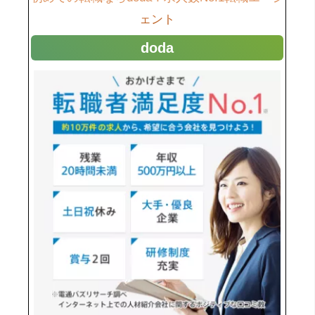
ェント
doda