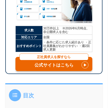
30万件以上 ※2026年6月時点、
求人数
非公開求人を含む
対応エリア
全国
・条件に応じた求人紹介あり ・正
おすすめポイント
社員募集がわかりやすい ・週2回
求人更新
正社員求人を探すなら
公式サイトはこちら
▶
目次