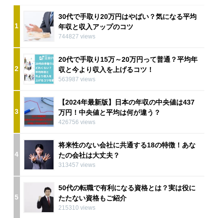
30代で手取り20万円はやばい？気になる平均
1
年収と収入アップのコツ
744827 views
20代で手取り15万～20万円って普通？平均年
2
収と今より収入を上げるコツ！
563987 views
【2024年最新版】日本の年収の中央値は437
3
万円！中央値と平均は何が違う？
426756 views
将来性のない会社に共通する18の特徴！あな
4
たの会社は大丈夫？
313457 views
50代の転職で有利になる資格とは？実は役に
5
たたない資格もご紹介
215310 views