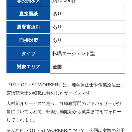
非公開求人
約25,000件
直接面談
あり
履歴書添削
あり
面接対策
あり
タイプ
転職エージェント型
対象エリア
全国
『PT・OT・ST WORKER』は、理学療法士や作業療法士、
言語聴覚士の転職に特化したサービスです。
人材紹介サービスであり、各職種専門のアドバイザーが担
当についてくれて、転職活動開始から就業までをフォロー
してくれます。
そんなPT・OT・ST WORKERについて、今回は実際の利用