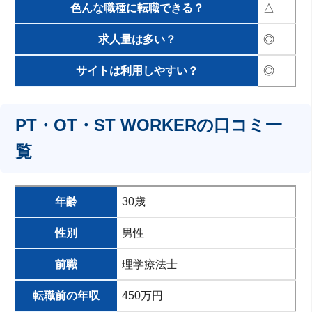
色んな職種に転職できる？
△
求人量は多い？
◎
サイトは利用しやすい？
◎
PT・OT・ST WORKERの口コミ一
覧
年齢
30歳
性別
男性
前職
理学療法士
転職前の年収
450万円