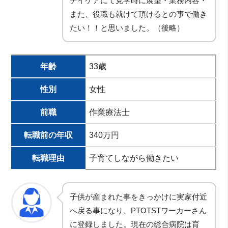
デイケアにて見学時に展望・業務内容・
また、役職も就けて頂けるとの事で働き
たい！！と思いました。（後略）
年齢
33歳
性別
女性
前職
作業療法士
転職前の年収
340万円
転職理由
子育てしながら働きたい
子供が産まれた事をきっかけに実家付近
へ戻る事になり、PTOTSTワーカーさん
に登録しました。現在の総合病院は育