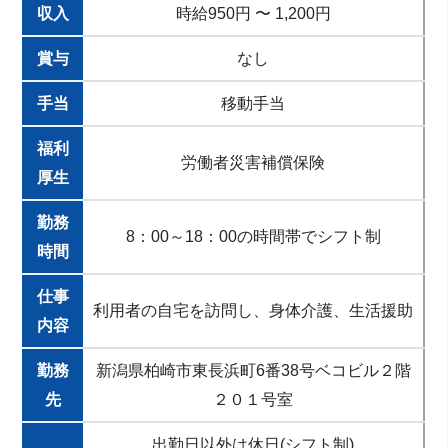
収入
時給950円 〜 1,200円
賞与
なし
手当
移動手当
福利
労働者災害補償保険
厚生
勤務
8：00～18：00の時間帯でシフト制
時間
仕事
利用者の自宅を訪問し、身体介護、生活援助
内容
勤務
新潟県柏崎市東長浜町6番38号ベコビル２階
先
２０１号室
出勤日以外は休日(シフト制)