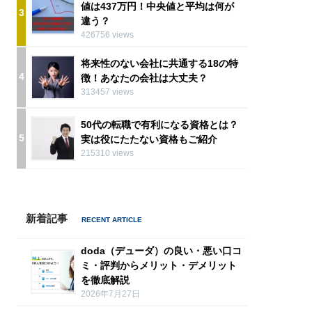
値は437万円！中央値と平均は何が
3
違う？
426756 views
将来性のない会社に共通する18の特
4
徴！あなたの会社は大丈夫？
313457 views
50代の転職で有利になる資格とは？
5
実は役にたたない資格もご紹介
215310 views
新着記事
doda（デューダ）の良い・悪い口コ
ミ・評判からメリット・デメリット
を徹底解説
2026年7月27日