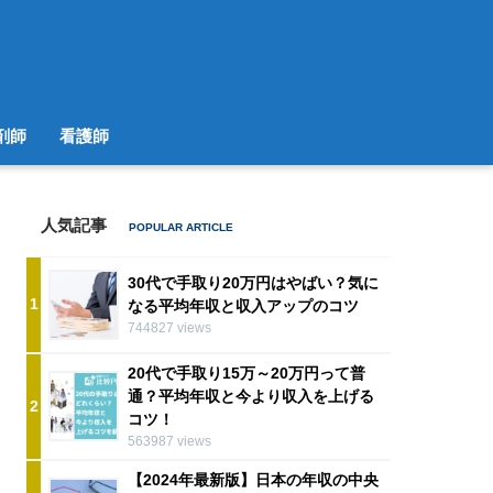
剤師
看護師
人気記事
30代で手取り20万円はやばい？気に
1
なる平均年収と収入アップのコツ
744827 views
20代で手取り15万～20万円って普
通？平均年収と今より収入を上げる
2
コツ！
563987 views
【2024年最新版】日本の年収の中央