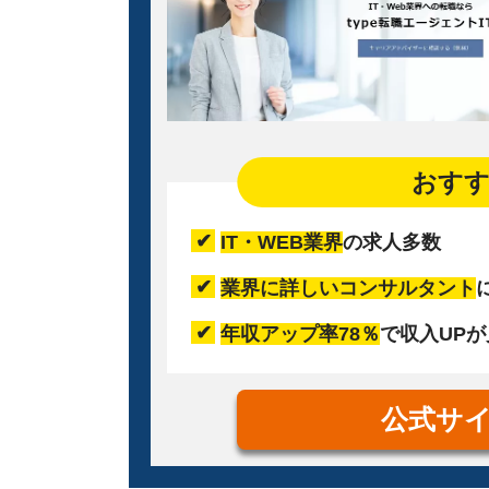
おす
IT・WEB業界
の求人多数
業界に詳しいコンサルタント
年収アップ率78％
で収入UP
公式サ