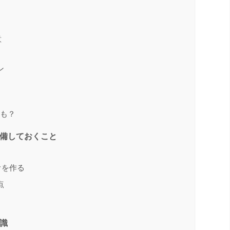
意
ン
かも？
準備しておくこと
オを作る
点
知識