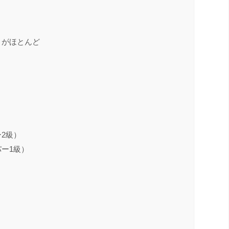
とがほとんど
2級）
ー1級）