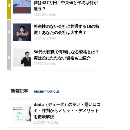
値は437万円！中央値と平均は何が
3
違う？
426756 views
将来性のない会社に共通する18の特
4
徴！あなたの会社は大丈夫？
313457 views
50代の転職で有利になる資格とは？
5
実は役にたたない資格もご紹介
215310 views
新着記事
doda（デューダ）の良い・悪い口コ
ミ・評判からメリット・デメリット
を徹底解説
2026年7月27日