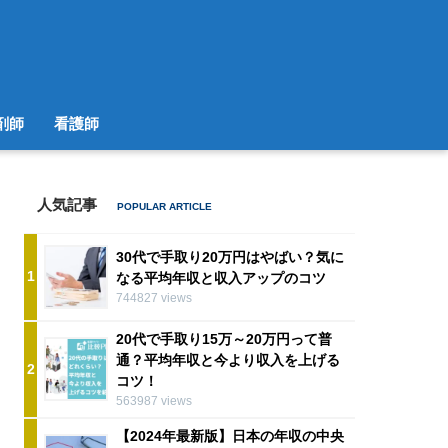
剤師
看護師
人気記事
30代で手取り20万円はやばい？気に
1
なる平均年収と収入アップのコツ
744827 views
20代で手取り15万～20万円って普
通？平均年収と今より収入を上げる
2
コツ！
563987 views
【2024年最新版】日本の年収の中央