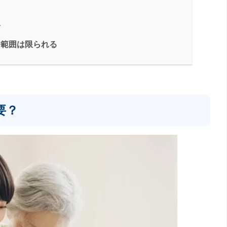
い
務範囲は限られる
要？