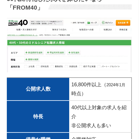
「FROM40」
16,800件以上（
2024年1月
公開求人数
時点）
40代以上対象の求人を紹
特長
介
非公開求人も多い