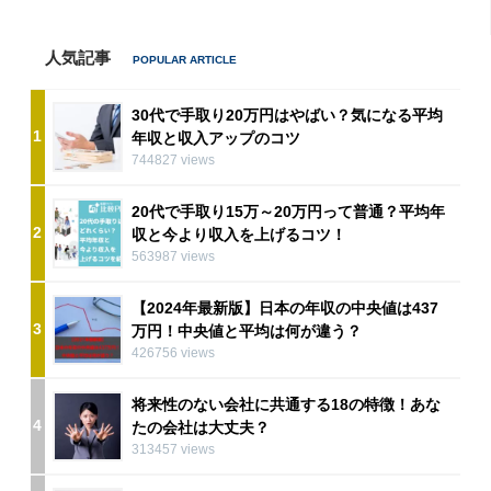
人気記事
30代で手取り20万円はやばい？気になる平均
1
年収と収入アップのコツ
744827 views
20代で手取り15万～20万円って普通？平均年
2
収と今より収入を上げるコツ！
563987 views
【2024年最新版】日本の年収の中央値は437
3
万円！中央値と平均は何が違う？
426756 views
将来性のない会社に共通する18の特徴！あな
4
たの会社は大丈夫？
313457 views