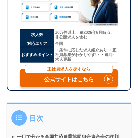
30万件以上 ※2026年6月時点、
求人数
非公開求人を含む
対応エリア
全国
・条件に応じた求人紹介あり ・正
おすすめポイント
社員募集がわかりやすい ・週2回
求人更新
正社員求人を探すなら
公式サイトはこちら
▶
目次
一目で分かる全国共済農業協同組合連合会の評判