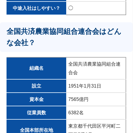
中途入社はしやすい？
◯
全国共済農業協同組合連合会はどん
な会社？
全国共済農業協同組合連
組織名
合会
設立
1951年1月31日
資本金
7565億円
従業員数
6382名
東京都千代⽥区平河町⼆
全国本部所在地