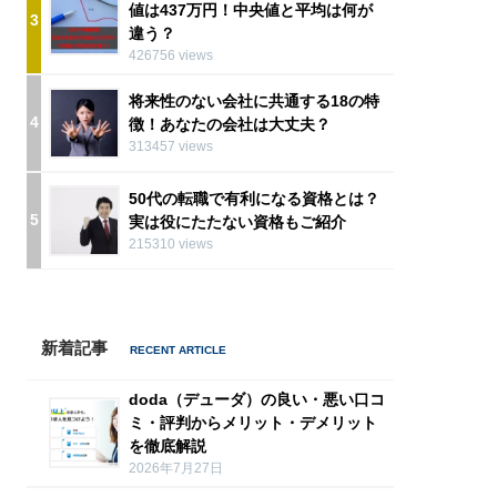
値は437万円！中央値と平均は何が
3
違う？
426756 views
将来性のない会社に共通する18の特
4
徴！あなたの会社は大丈夫？
313457 views
50代の転職で有利になる資格とは？
5
実は役にたたない資格もご紹介
215310 views
新着記事
doda（デューダ）の良い・悪い口コ
ミ・評判からメリット・デメリット
を徹底解説
2026年7月27日