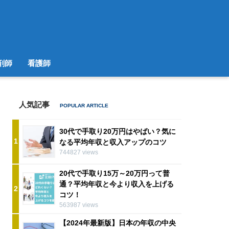
剤師
看護師
人気記事
30代で手取り20万円はやばい？気に
1
なる平均年収と収入アップのコツ
744827 views
20代で手取り15万～20万円って普
通？平均年収と今より収入を上げる
2
コツ！
563987 views
【2024年最新版】日本の年収の中央