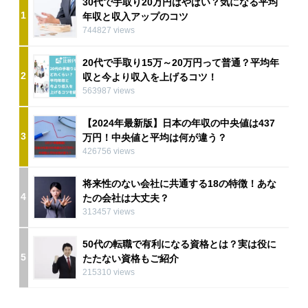
30代で手取り20万円はやばい？気になる平均
1
年収と収入アップのコツ
744827 views
20代で手取り15万～20万円って普通？平均年
2
収と今より収入を上げるコツ！
563987 views
【2024年最新版】日本の年収の中央値は437
3
万円！中央値と平均は何が違う？
426756 views
将来性のない会社に共通する18の特徴！あな
4
たの会社は大丈夫？
313457 views
50代の転職で有利になる資格とは？実は役に
5
たたない資格もご紹介
215310 views