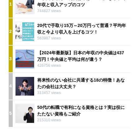
1
年収と収入アップのコツ
744827 views
20代で手取り15万～20万円って普通？平均年
2
収と今より収入を上げるコツ！
563987 views
【2024年最新版】日本の年収の中央値は437
3
万円！中央値と平均は何が違う？
426756 views
将来性のない会社に共通する18の特徴！あな
4
たの会社は大丈夫？
313457 views
50代の転職で有利になる資格とは？実は役に
5
たたない資格もご紹介
215310 views