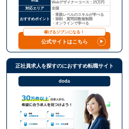
料金
Webデザイナーコース：25万円
対応エリア
全国
・実践レベルのスキルが学べる
おすすめポイント
・添削・質問回数無制限
・オンラインで学べる
稼げるジブンになる！
公式サイトはこちら
▶
正社員求人を探すのにおすすめ転職サイト
doda