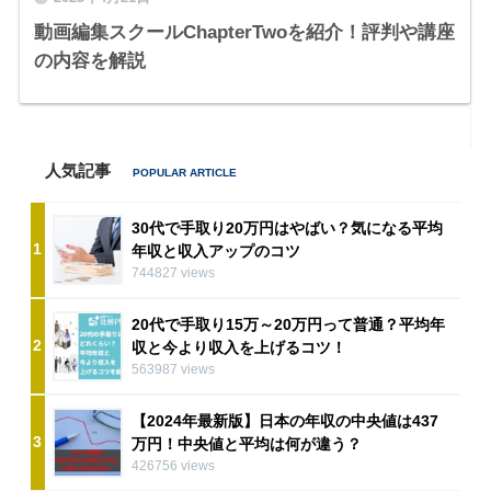
動画編集スクールChapterTwoを紹介！評判や講座
の内容を解説
人気記事
30代で手取り20万円はやばい？気になる平均
1
年収と収入アップのコツ
744827 views
20代で手取り15万～20万円って普通？平均年
2
収と今より収入を上げるコツ！
563987 views
【2024年最新版】日本の年収の中央値は437
3
万円！中央値と平均は何が違う？
426756 views