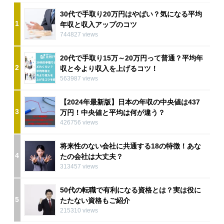
30代で手取り20万円はやばい？気になる平均
1
年収と収入アップのコツ
744827 views
20代で手取り15万～20万円って普通？平均年
2
収と今より収入を上げるコツ！
563987 views
【2024年最新版】日本の年収の中央値は437
3
万円！中央値と平均は何が違う？
426756 views
将来性のない会社に共通する18の特徴！あな
4
たの会社は大丈夫？
313457 views
50代の転職で有利になる資格とは？実は役に
5
たたない資格もご紹介
215310 views