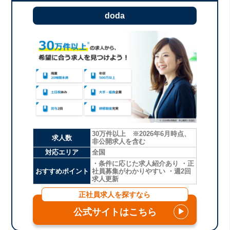
doda
30万件以上 ※2026年6月時点、
求人数
非公開求人を含む
対応エリア
全国
・条件に応じた求人紹介あり ・正
おすすめポイント
社員募集がわかりやすい ・週2回
求人更新
正社員求人を探すなら
公式サイトはこちら
▶