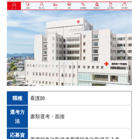
職種
看護師
選考方
書類選考・面接
法
応募資