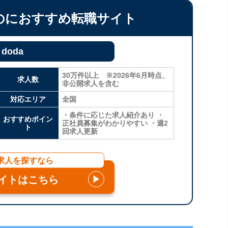
のにおすすめ転職サイト
doda
30万件以上 ※2026年6月時点、
求人数
非公開求人を含む
対応エリア
全国
・条件に応じた求人紹介あり ・
おすすめポイン
正社員募集がわかりやすい ・週2
ト
回求人更新
求人を探すなら
イトはこちら
▶