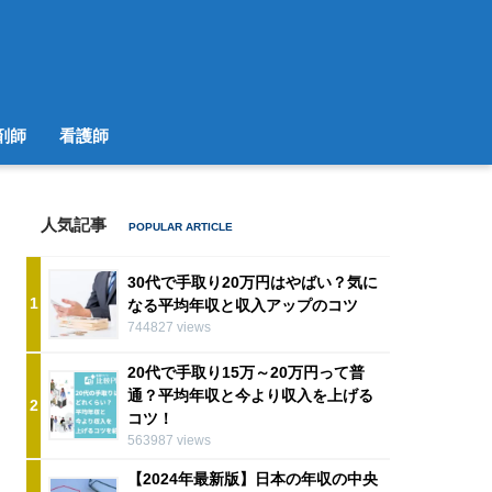
剤師
看護師
人気記事
30代で手取り20万円はやばい？気に
1
なる平均年収と収入アップのコツ
744827 views
20代で手取り15万～20万円って普
通？平均年収と今より収入を上げる
2
コツ！
563987 views
【2024年最新版】日本の年収の中央