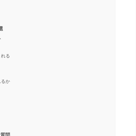
選
か
くれる
れるか
る質問