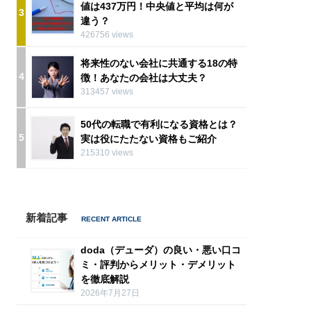
値は437万円！中央値と平均は何が
3
違う？
426756 views
将来性のない会社に共通する18の特
4
徴！あなたの会社は大丈夫？
313457 views
50代の転職で有利になる資格とは？
5
実は役にたたない資格もご紹介
215310 views
新着記事
doda（デューダ）の良い・悪い口コ
ミ・評判からメリット・デメリット
を徹底解説
2026年7月27日