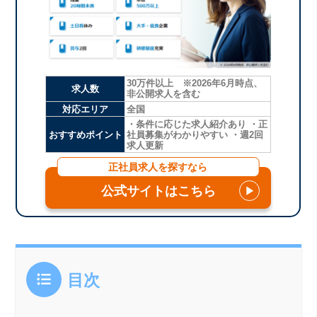
30万件以上 ※2026年6月時点、
求人数
非公開求人を含む
対応エリア
全国
・条件に応じた求人紹介あり ・正
おすすめポイント
社員募集がわかりやすい ・週2回
求人更新
正社員求人を探すなら
公式サイトはこちら
▶
目次