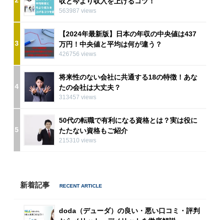
収と今より収入を上げるコツ！
563987 views
【2024年最新版】日本の年収の中央値は437
3
万円！中央値と平均は何が違う？
426756 views
将来性のない会社に共通する18の特徴！あな
4
たの会社は大丈夫？
313457 views
50代の転職で有利になる資格とは？実は役に
5
たたない資格もご紹介
215310 views
新着記事
doda（デューダ）の良い・悪い口コミ・評判