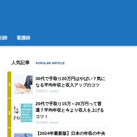
剤師
看護師
人気記事
30代で手取り20万円はやばい？気に
1
なる平均年収と収入アップのコツ
744827 views
20代で手取り15万～20万円って普
通？平均年収と今より収入を上げる
2
コツ！
563987 views
【2024年最新版】日本の年収の中央