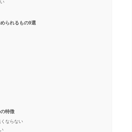
すい
められるもの9選
のの特徴
無くならない
い