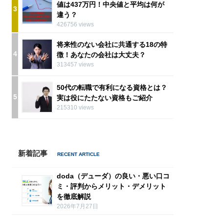
値は437万円！中央値と平均は何が
3
違う？
426756 views
将来性のない会社に共通する18の特
4
徴！あなたの会社は大丈夫？
313457 views
50代の転職で有利になる資格とは？
5
実は役にたたない資格もご紹介
215310 views
新着記事
doda（デューダ）の良い・悪い口コ
ミ・評判からメリット・デメリット
を徹底解説
2026年7月27日